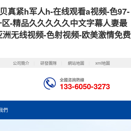
贝真紧h军人h-在线观看a视频-色97-
一区-精品久久久久久中文字幕人妻最
亚洲无线视频-色射视频-欧美激情免费
公司簡介
|
研發團隊
|
網站地圖
|
xml地圖
全國咨詢熱線
133-6050-3273
我們