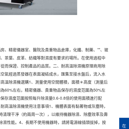
房、精密儀器室、醫院及貴重物品倉庫，化纖、制藥、**、玻
刷、
茶葉
、皮革、紡織等對
濕度
有要求的場所。在使用過程中
，從而保證、控制產品的品質。二、耐
高溫除濕機
原理
商用除
濕空氣經過蒸發器在表面凝結成水，匯集至接水盤后，流入水
耐
高溫除濕
機選購1、測量使用空間體積，面積＊高度（測量后
為60%左右，精密儀器、貴重物品保存的濕度范圍為50%左
存濕度范圍按照每升除濕量0.6-0.8倍的使用面積進行配
、耐高溫
除濕機使用
注意事項1、機體表面有黏著物或灰塵時，
時清理干凈（約兩周一次），以維持機器除濕、除塵效率及壽
除濕性能。4、長期不使用機器時，請將電源線插頭拔掉，按
在