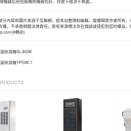
清理機器后用包裝箱把機器包好，存放于陰涼干爽處。
部分內容和圖片來源于互聯網，經本站整理和編輯，版權歸原作者所有，
有權，不承擔相關法律責任。若有來源標注存在錯誤或侵犯到您的權益，
q.com(#轉@)
溫除濕機SL-8GW
溫除濕機YPGW-7
 PRODUCTS