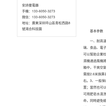
安詩曼電器
手機：133-6050-3273
微信：133-6050-3273
地址：廣東深圳坪山區青松西路8
號鴻合科技園
基本參數
一、耐高
璃、食品、電
可以幫助企業
濕機
通過風機
箱中，干爽空
需按2.6米換
右。3、一般保
置；當然也可
可用肥皂水清
命，同時避免