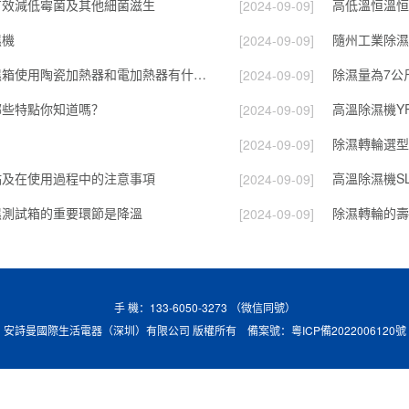
有效減低霉菌及其他細菌滋生
高低溫恒溫恒
[2024-09-09]
濕機
隨州工業除濕
[2024-09-09]
高低溫恒溫恒濕箱使用陶瓷加熱器和電加熱器有什么區別！
除濕量為7公
[2024-09-09]
哪些特點你知道嗎？
高溫除濕機YP
[2024-09-09]
除濕轉輪選型
[2024-09-09]
點及在使用過程中的注意事項
高溫除濕機SL
[2024-09-09]
濕測試箱的重要環節是降溫
[2024-09-09]
手 機：133-6050-3273 （微信同號）
安詩曼國際生活電器（深圳）有限公司 版權所有 備案號：
粵ICP備2022006120號