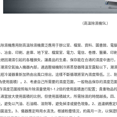
（高溫除濕機SL）
溫
除濕機
應用耐高溫
除濕
機廣泛應用于辦公室、檔案、資料、圖書館、電腦
子、冶金、
印刷
、倉庫、地下室、檔案室、
電力
、電信、卷煙、醫藥、印
杜絕因潮濕引起的各種損失，讓產品的生產、保存能在合適的濕度中進行
將潮濕空氣抽入機器內部，通過壓縮機制冷將蒸發器降溫至露點以下，潮
氣經冷凝器重新加熱由出風口排出，這樣不斷循環將室內濕度降低。三、
算為使用面積）。2、考慮自己所需要的濕度范圍，一般物品保存的濕度范圍
存濕度范圍按照每升除濕量使用1-1.2倍的使用面積進行配置；貴重物品的保
以適當放大使用面積的比例，但使用面積越大，所需除濕的時間越長。四
洗，避免以汽油、石油精、溶劑等，避免掉漆或變色現象。2、過濾網應定
細菌滋生。3、儀器應定時用水清洗，根據粉塵情況，約兩月一次，以保證