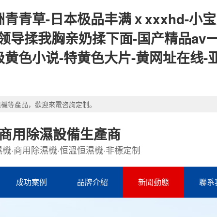
青青草-日本极品丰满ⅹxxxhd-小宝
-领导揉我胸亲奶揉下面-国产精品av
级黄色小说-特黄色大片-黄网址在线-
濕機等產品，歡迎來電咨詢定制。
·商用除濕設備生產商
機·商用除濕機·恒溫恒濕機·非標定制
成功案例
品牌介紹
新聞動態
聯系