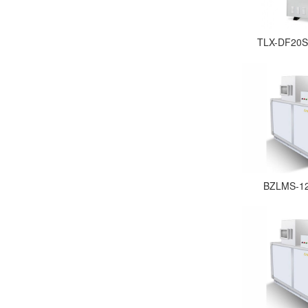
TLX-DF
BZLMS-