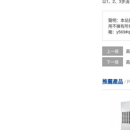
以1、2、3步
聲明：本站
用不擁有所
箱：y569#q
上一條
高
下一條
高
推薦產品
/